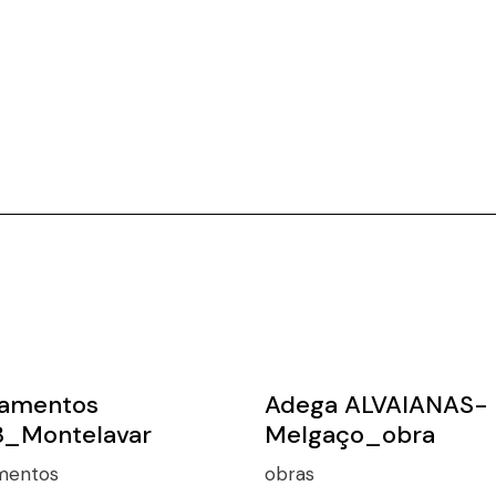
jamentos
Adega ALVAIANAS-
8_Montelavar
Melgaço_obra
amentos
obras