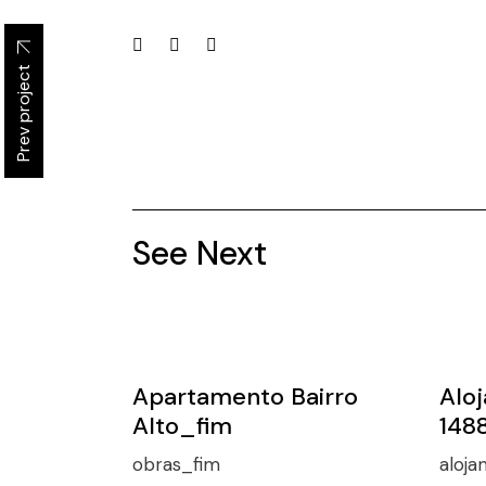
Prev project
See Next
Apartamento Bairro
Alo
Alto_fim
148
obras_fim
aloj