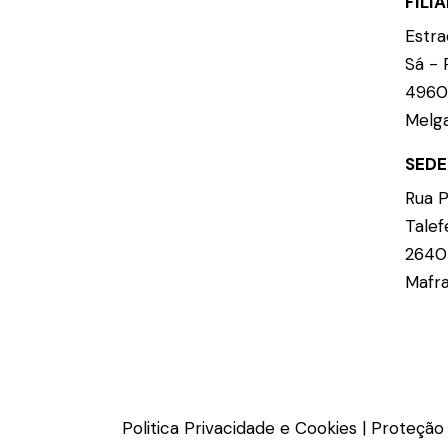
FILI
Estra
Sá - 
4960
Melga
SEDE
Rua P
Talef
2640
Mafra
Politica Privacidade e Cookies
|
Proteção