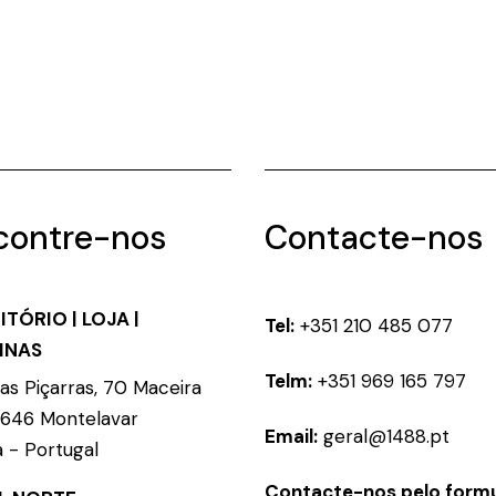
contre-nos
Contacte-nos
ITÓRIO | LOJA |
Tel:
+351 210 485 077
INAS
Telm:
+351 969 165 797
as Piçarras, 70 Maceira
-646 Montelavar
Email:
geral@1488.pt
a - Portugal
Contacte-nos pelo formu