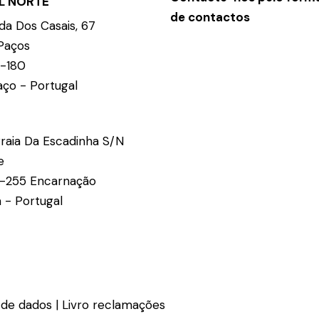
AL NORTE
de contactos
da Dos Casais, 67
Paços
-180
ço - Portugal
raia Da Escadinha S/N
e
-255 Encarnação
 - Portugal
 de dados
|
Livro reclamações